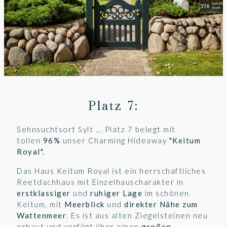
Platz 7:
Sehnsuchtsort Sylt ... Platz 7 belegt mit
tollen
96%
unser Charming Hideaway
"
Keitum
Royal
".
Das Haus Keitum Royal ist ein herrschaftliches
Reetdachhaus mit Einzelhauscharakter in
erstklassiger
und
ruhiger Lage
im schönen
Keitum, mit
Meerblick
und
direkter Nähe zum
Wattenmeer
. Es ist aus alten Ziegelsteinen neu
erbaut und verfügt über einen
großen