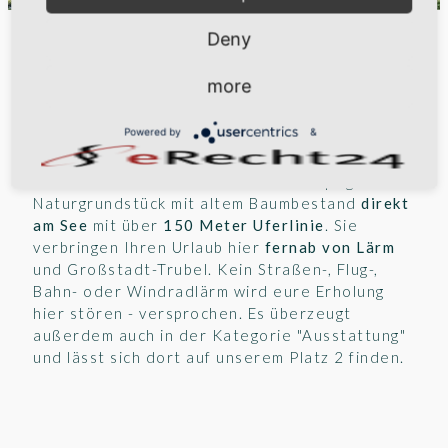
Deny
Platz 3:
more
Das
Schlaubehaus
(98%) hat eine traumhafte
Powered by
&
Lage mitten im Naturpark Schlaubetal in
Brandenburg
am Ende einer kleinen
Zufahrtsstraße. Es bietet ein 2500 qm großes
Naturgrundstück mit altem Baumbestand
direkt
am See
mit über
150 Meter Uferlinie
. Sie
verbringen Ihren Urlaub hier
fernab von Lärm
und Großstadt-Trubel. Kein Straßen-, Flug-,
Bahn- oder Windradlärm wird eure Erholung
hier stören - versprochen. Es überzeugt
außerdem auch in der Kategorie "Ausstattung"
und lässt sich dort auf unserem Platz 2 finden.