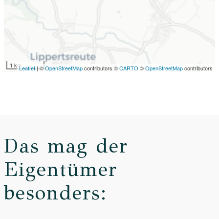
1 km
Leaflet
| ©
OpenStreetMap
contributors ©
CARTO
©
OpenStreetMap
contributors
Das mag der
Eigentümer
besonders: