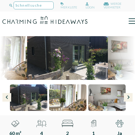
WERDE
MERKLISTE
LOGIN
VERMIETER
60 m²
4
2
1
Ja