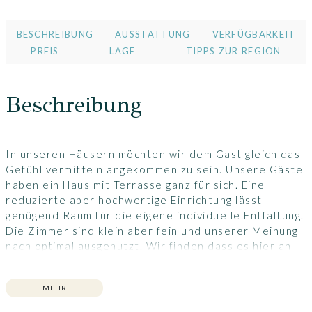
BESCHREIBUNG
AUSSTATTUNG
VERFÜGBARKEIT
PREIS
LAGE
TIPPS ZUR REGION
Beschreibung
In unseren Häusern möchten wir dem Gast gleich das
Gefühl vermitteln angekommen zu sein. Unsere Gäste
haben ein Haus mit Terrasse ganz für sich. Eine
reduzierte aber hochwertige Einrichtung lässt
genügend Raum für die eigene individuelle Entfaltung.
Die Zimmer sind klein aber fein und unserer Meinung
nach optimal ausgenutzt. Wir finden dass es hier an
nichts fehlt um sich ein paar Tage zu entspannen und
von hier aus die Gegend zu erkunden. Wir bieten
MEHR
digital detox kein WLAN und Landleben pur.