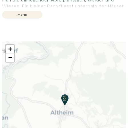
Wiesen. Ein kleiner Bach fliesst unterhalb der Häuser
vorbei.
MEHR
+
−