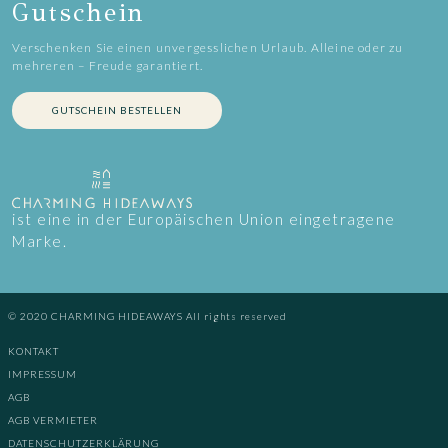
Gutschein
Verschenken Sie einen unvergesslichen Urlaub. Alleine oder zu
mehreren – Freude garantiert.
GUTSCHEIN BESTELLEN
ist eine in der Europäischen Union eingetragene
Marke.
© 2020 CHARMING HIDEAWAYS All rights reserved
KONTAKT
IMPRESSUM
AGB
AGB VERMIETER
DATENSCHUTZERKLÄRUNG