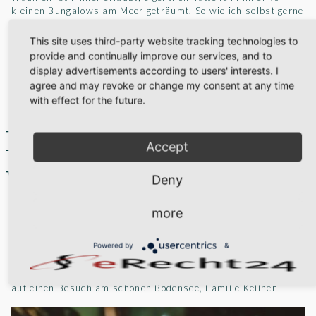
kleinen Bungalows am Meer geträumt. So wie ich selbst gerne
Urlaub gemacht habe. Nun stehen meine beiden kleinen
Ferienhäuser in einem ruhigen Winkel am alten Mühlenbach,
This site uses third-party website tracking technologies to
ganz in der Nähe vom 'schwäbischen Meer', dem Bodensee.
provide and continually improve our services, and to
Wichtig war mir dass es unabhängige Unterkünfte sind in
display advertisements according to users' interests. I
denen die Gäste sich frei entfalten können.
agree and may revoke or change my consent at any time
with effect for the future.
Persönliche Tipps
Accept
vom Vermieter
Deny
more
Träumen ist immer erlaubt, eigentlich hatte ich immer von
einem kleinen Hotel am Meer geträumt. Nun stehen meine
Powered by
&
beiden kleinen Ferienhäuser in einem ruhigen Winkel am
alten Mühlenbach, ganz in der Nähe vom 'schwäbischen
Meer', dem Bodensee. Wir freuen uns von euch zu hören und
auf einen Besuch am schönen Bodensee, Familie Kellner