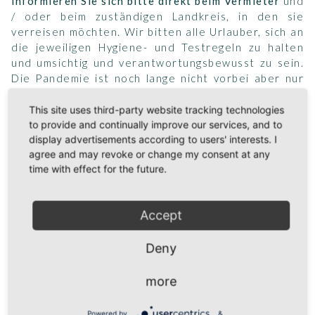
informieren Sie sich bitte direkt beim Vermieter
und
/ oder beim zuständigen Landkreis, in den sie
verreisen möchten. Wir bitten alle Urlauber, sich an
die jeweiligen Hygiene- und Testregeln zu halten
und umsichtig und verantwortungsbewusst zu sein.
Die Pandemie ist noch lange nicht vorbei aber nur
so können wir weiterhin von den bisherigen
Lockerungen profitieren.
This site uses third-party website tracking technologies
to provide and continually improve our services, and to
display advertisements according to users' interests. I
agree and may revoke or change my consent at any
time with effect for the future.
3. Was passiert mit meiner
Accept
Buchung, sollte ich
aufgrund der Corona-
Deny
Pandemie nicht anreisen
more
dürfen?
Powered by
&