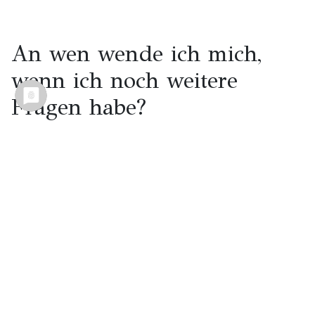
An wen wende ich mich,
wenn ich noch weitere
Fragen habe?
Sollten Sie weitere Fragen haben, können Sie uns
jederzeit eine Mail schreiben an
info@charming-
hideaways.de
oder uns unter der Nummer:
+49 (0)
40 609 454 841
anrufen. Alternativ können Sie
auch gern das
Kontaktformular
auf unserer
Website nutzen. Wenn Sie
Vermieter werden
möchten, können Sie sich
hier
melden und erste
Infos einholen.