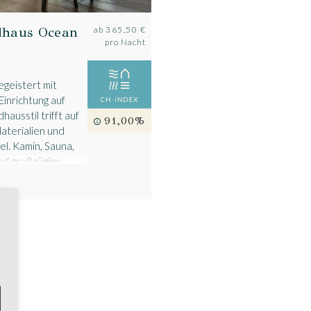
dhaus Ocean
ab
365,50 €
pro Nacht
egeistert mit
Einrichtung auf
ausstil trifft auf
91,00%
aterialien und
l. Kamin, Sauna,
nd großzügige
e Gehminuten vom
ys