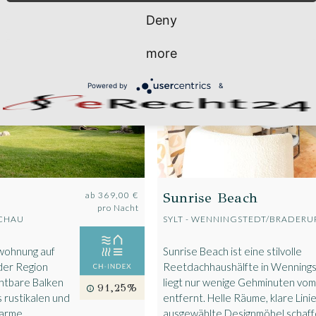
Deny
more
Powered by
&
Sunrise Beach
ab
369,00 €
pro Nacht
ACHAU
SYLT - WENNINGSTEDT/BRADERU
nwohnung auf
Sunrise Beach ist eine stilvolle
der Region
Reetdachhaushälfte in Wenningst
chtbare Balken
liegt nur wenige Gehminuten vo
91,25%
 rustikalen und
entfernt. Helle Räume, klare Lini
warme
ausgewählte Designmöbel schaff