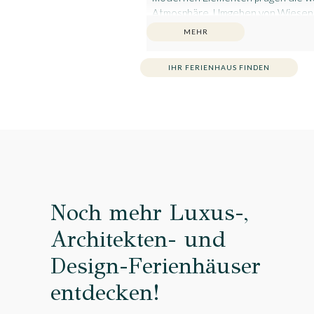
Atmosphäre. Umgeben von Wiesen
bietet das liebevoll gestaltete Hi
MEHR
ruhigen Rückzugsort zum Ankomme
und Genießen inmitten der Natur.
IHR FERIENHAUS FINDEN
Noch mehr Luxus-,
Architekten- und
Design-Ferienhäuser
entdecken!