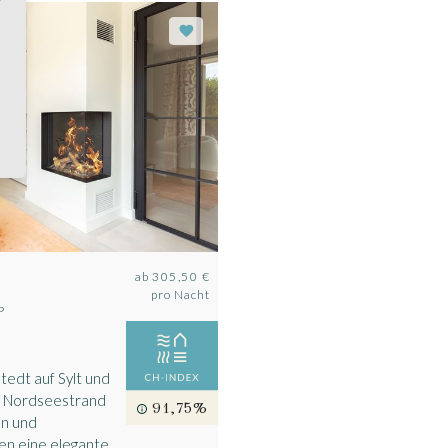
ab
305,50 €
pro Nacht
P
edt auf Sylt und
m Nordseestrand
91,75%
en und
en eine elegante