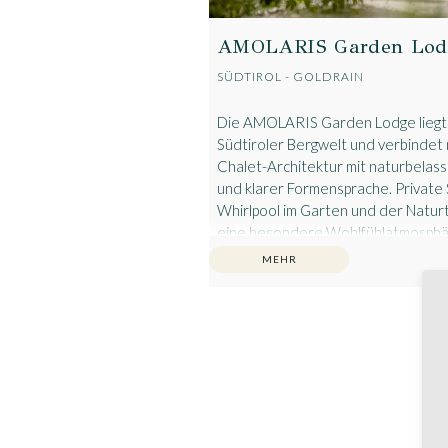
AMOLARIS Garden Lod
SÜDTIROL - GOLDRAIN
Die AMOLARIS Garden Lodge liegt 
Südtiroler Bergwelt und verbinde
Chalet-Architektur mit naturbelas
und klarer Formensprache. Private
Whirlpool im Garten und der Natur
eine besondere Wohlfühlatmosphä
Raumkonzept und der Blick auf die
MEHR
Berge machen jedes Chalet zu einem
Rückzugsort für erholsame Tage.
N