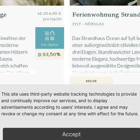
ge
Ferienwohnung Stran
ab
206,00 €
pro Nacht
SYLT - HÖRNUM
inmitten der
Das Strandhaus Ocean auf Sylt b
t moderne
einer außergewöhnlich stilvollen 
senen Hölzern
drei Etagen. Skandinavischer Landh
93,50%
 Sauna,
moderne Eleganz, hochwertige M
teich schaffen
liebevoll ausgewählte Designmöbe
re. Das offene
Strandkorb sowie helle Farben u
 umliegenden
Räume schaffen eine exklusive
MEHR
 stilvollen
Wohlfühlatmosphäre, nur wenig
Nordseestrand entfernt.
This site uses third-party website tracking technologies to provide
and continually improve our services, and to display
advertisements according to users' interests. I agree and may
revoke or change my consent at any time with effect for the future.
eue Top-Häuser bei Charming Hideawa
Accept