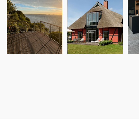
95,25%
94,50%
9
Künstlerhaus am
Büdnerhaus am
WI
Meer
Bodden (EG)
Qua
ab 500,00 € / pro Nacht
ab 189,00 € / pro Nacht
ab 31