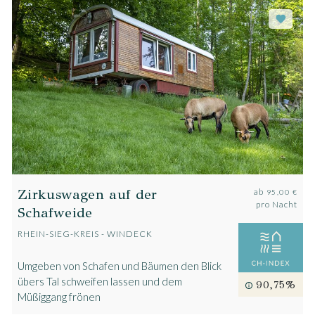
Zirkuswagen auf der
ab
95,00 €
pro Nacht
Schafweide
RHEIN-SIEG-KREIS - WINDECK
Umgeben von Schafen und Bäumen den Blick
übers Tal schweifen lassen und dem
90,75%
Müßiggang frönen