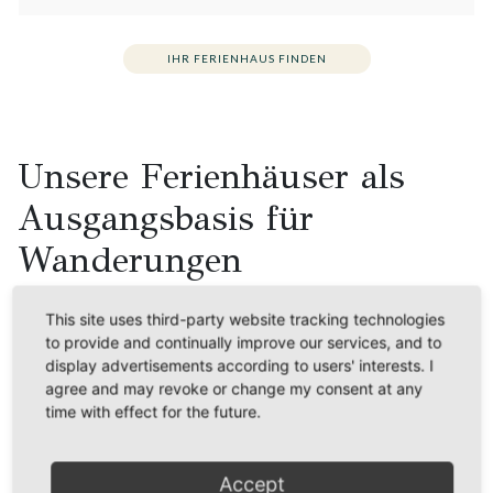
IHR FERIENHAUS FINDEN
Unsere Ferienhäuser als
Ausgangsbasis für
Wanderungen
Ein Urlaub in den Bergen hilft nicht nur dabei
This site uses third-party website tracking technologies
Energie aufzutanken, die Seele baumeln zu lassen
to provide and continually improve our services, and to
oder die Schönheit der Natur auf sich wirken zu
display advertisements according to users' interests. I
lassen. Diese Art von Urlaub kann Ihnen
agree and may revoke or change my consent at any
unvergessliche Momente und Erlebnisse
time with effect for the future.
verschaffen, indem Sie die Umgebung vollends
ausnutzen und erkunden. Was wäre ein Urlaub in
den Bergen ohne Wanderung? Wir haben für Sie
Accept