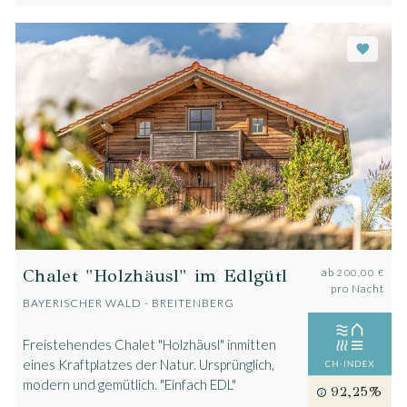
Chalet "Holzhäusl" im Edlgütl
ab
200,00 €
pro Nacht
BAYERISCHER WALD - BREITENBERG
Freistehendes Chalet "Holzhäusl" inmitten
eines Kraftplatzes der Natur. Ursprünglich,
modern und gemütlich. "Einfach EDL"
92,25%