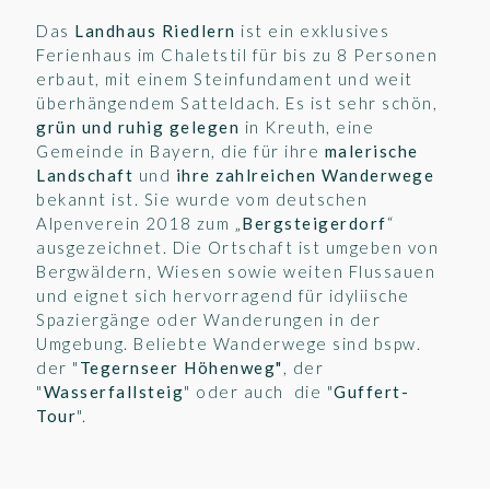
Das
Landhaus Riedlern
ist ein exklusives
Ferienhaus im Chaletstil für bis zu 8 Personen
e
rbaut, mit einem Steinfundament und weit
überhängendem Satteldach. Es ist sehr schön,
grün und ruhig gelegen
in Kreuth,
eine
Gemeinde in Bayern
, die für ihre
malerische
Landschaft
und
ihre zahlreichen Wanderwege
bekannt ist. Sie wurde vom deutschen
Alpenverein 2018 zum „
Bergsteigerdorf
“
ausgezeichnet. Die Ortschaft ist umgeben von
Bergwäldern, Wiesen sowie weiten Flussauen
und eignet sich hervorragend für idyliische
Spaziergänge oder Wanderungen in der
Umgebung. Beliebte Wanderwege sind bspw.
der "
Tegernseer Höhenweg"
, der
"
Wasserfallsteig
" oder auch die "
Guffert-
Tour
".