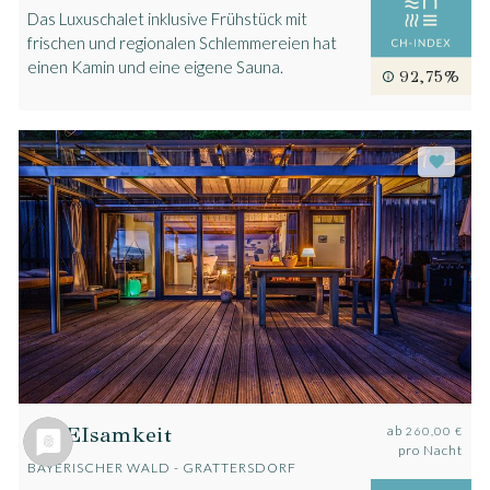
Das Luxuschalet inklusive Frühstück mit
frischen und regionalen Schlemmereien hat
einen Kamin und eine eigene Sauna.
92,75%
ZWEIsamkeit
ab
260,00 €
pro Nacht
BAYERISCHER WALD - GRATTERSDORF