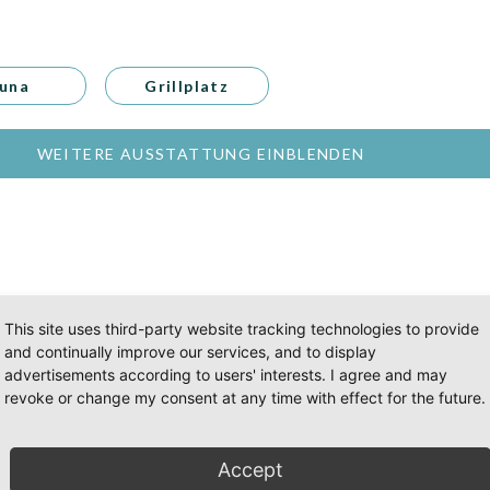
una
Grillplatz
WEITERE AUSSTATTUNG EINBLENDEN
This site uses third-party website tracking technologies to provide
and continually improve our services, and to display
advertisements according to users' interests. I agree and may
revoke or change my consent at any time with effect for the future.
SEPTEMBER 2026
OKTOBER 2026
N
o
Di
Mi
Do
Fr
Sa
So
Mo
Di
Mi
Do
Fr
Sa
So
Mo
D
Accept
1
2
3
4
5
6
1
2
3
4