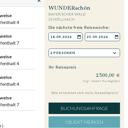
<
WUNDERschön
BAYERISCHER WALD
nweise
SCHÖLLNACH
fenthalt 4
Die nächste freie Reisewoche:
nweise
fenthalt 7
nweise
fenthalt 4
Ihr Reisepreis
2.500,00 €
nweise
zzgl. lokaler Kurabgaben
fenthalt 4
Wie errechnet sich mein Gesamtpreis?
nweise
fenthalt 7
BUCHUNGSANFRAGE
OBJEKT MERKEN
r)