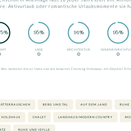
äre. Aktivurlaub oder romantische Urlaubsmomente sie h
75%
95%
91%
95%
AMT
LAGE
ARCHITEKTUR
INNENEINRICHT
Was bedeutet dieser Index und wie bewertet Charming Hideaways die Objekte? Erfa
LÄTTERRAUSCHEN
BERG UND TAL
AUF DEM LAND
RUHE 
HOLZHAUS
CHALET
LANDHAUS/MODERN COUNTRY
MO
ATZ
RUHE UND IDYLLE