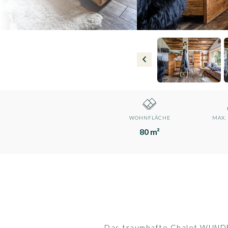
WOHNFLÄCHE
MAX.
80 m²
Das traumhafte Chalet WUNDERs