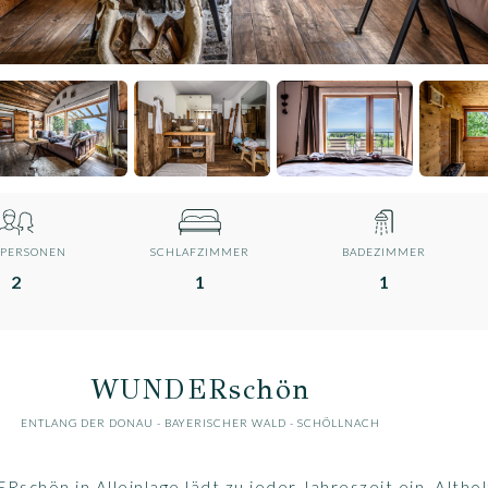
 PERSONEN
SCHLAFZIMMER
BADEZIMMER
2
1
1
WUNDERschön
ENTLANG DER DONAU
-
BAYERISCHER WALD
- SCHÖLLNACH
chön in Alleinlage lädt zu jeder Jahreszeit ein. Althol