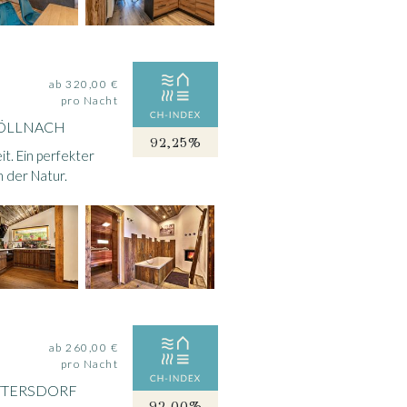
ab 320,00 €
pro Nacht
HÖLLNACH
92,25%
t. Ein perfekter
n der Natur.
ab 260,00 €
pro Nacht
ATTERSDORF
92,00%