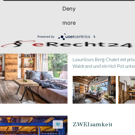
Deny
more
WUNDERschön
Powered by
&
BAYERISCHER WALD - SC
Luxuriöses Berg-Chalet mit pr
Waldrand und ein Hot Pot unte
ZWEIsamkeit