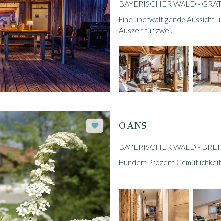
BAYERISCHER WALD - GR
Eine überwältigende Aussicht u
Auszeit für zwei.
OANS
BAYERISCHER WALD - BRE
Hundert Prozent Gemütlichkeit