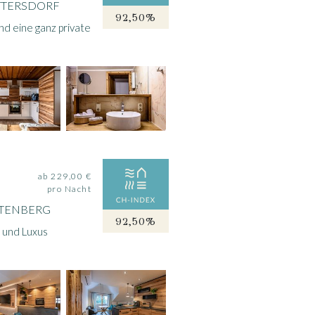
ATTERSDORF
92,50%
nd eine ganz private
ab 229,00 €
pro Nacht
ITENBERG
92,50%
 und Luxus