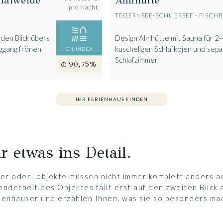
hafweide
Almhütte
pro Nacht
TEGERNSEE-SCHLIERSEE - FISC
en Blick übers
Design Almhütte mit Sauna für 2-
ggang frönen
kuscheligen Schlafkojen und sep
Schlafzimmer
90,75%
IHR FERIENHAUS FINDEN
r etwas ins Detail.
r oder -objekte müssen nicht immer komplett anders au
onderheit des Objektes fällt erst auf den zweiten Blick 
ienhäuser und erzählen Ihnen, was sie so besonders ma