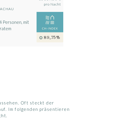
pro Nacht
HBACHAU
4 Personen, mit
aratem
89,75%
ssehen. Oft steckt der
auf. Im folgenden präsentieren
cht.