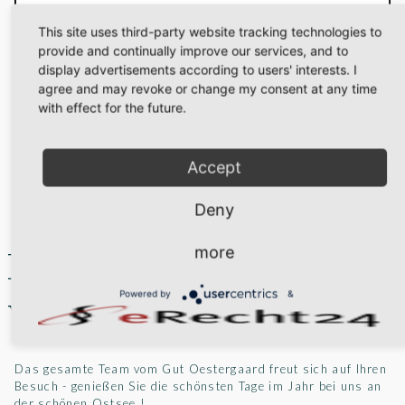
This site uses third-party website tracking technologies to
provide and continually improve our services, and to
display advertisements according to users' interests. I
agree and may revoke or change my consent at any time
with effect for the future.
Die historische Wassermühle aus dem Jahr 1864 ist absolut
Accept
besonders. Die hochwertige und liebevolle Einrichtung
machen sie zu einem Charming Hideaway.
Deny
more
Persönliche Tipps
Powered by
&
vom Vermieter
Das gesamte Team vom Gut Oestergaard freut sich auf Ihren
Besuch - genießen Sie die schönsten Tage im Jahr bei uns an
der schönen Ostsee !