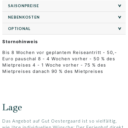
SAISONPREISE
>
>
NEBENKOSTEN
>
>
OPTIONAL
>
>
Stornohinweis
Bis 8 Wochen vor geplantem Reiseantritt - 50,-
Euro pauschal 8 - 4 Wochen vorher - 50 % des
Mietpreises 4 - 1 Woche vorher - 75 % des
Mietpreises danach 90 % des Mietpreises
Lage
Das Angebot auf Gut Oestergaard ist so vielfältig,
wie Ihre individuellen Wünsche: Der Ferienhof direkt