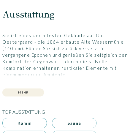
Ausstattung
Sie ist eines der ältesten Gebäude auf Gut
Oestergaard - die 1864 erbaute Alte Wassermühle
(140 qm). Fühlen Sie sich zurück versetzt in
vergangene Epochen und genießen Sie zeitgleich den
Komfort der Gegenwart – durch die stilvolle
Kombination erhaltener, rustikaler Elemente mit
einem modernen Ambiente.
Das Haus verfügt über einen Südbalkon mit Blick in die
Felder auf der einen Seite und über den Mühlensee
MEHR
zur anderen Seite sowie eigenem Bootssteg mit
Ruderboot.
Idyllisch am Hausteich gelegen finden in der Alten
TOP AUSSTATTUNG
Wassermühle bis zu acht Personen Platz. Die
Ausstattung umfasst vier Schlafräume, einen großen
Kamin
Sauna
Wohnbereich mit Wohnküche, Essbereich und