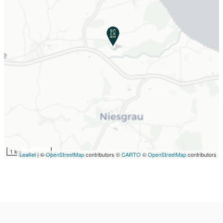
– auf Gut Oestergaard bleiben keine Wünsche offen.
Wie wäre es mit einem langen Spaziergang entlang
der prächtigen Getreide- und Rapsfelder, sowie der
nahegelegenen Naturstrände? Oder möchten Sie das
Land lieber mit dem Fahrrad oder auf dem
Pferderücken erkunden? Ganz egal wie – starten Sie
Ihre Erkundungstour von unserem rund 110 ha
großen Hof und entdecken Sie die Schönheit
Schleswig-Holsteins! Sie dürfen uns gerne glauben,
wenn wir Ihnen sagen: „Es lohnt sich!“
1 km
Leaflet
| ©
OpenStreetMap
contributors ©
CARTO
©
OpenStreetMap
contributors