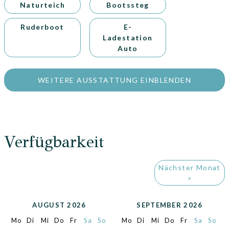
Couchecke sowie 2 Badezimmer.
Naturteich
Bootssteg
Spätestens der Blick aus einem der Doppelzimmer -
direkt vom Bett aus über Wiesen und Felder
Ruderboot
E-
(bodentiefe Fenster) - macht den Aufenthalt in
Ladestation
unserer Alten Wassermühle unvergesslich ...!
Auto
WEITERE AUSSTATTUNG EINBLENDEN
Verfügbarkeit
Nächster Monat
>
AUGUST 2026
SEPTEMBER 2026
Mo
Di
Mi
Do
Fr
Sa
So
Mo
Di
Mi
Do
Fr
Sa
So