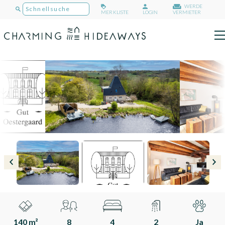
WERDE
MERKLISTE
LOGIN
VERMIETER
140 m²
8
4
2
Ja