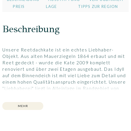
PREIS
LAGE
TIPPS ZUR REGION
Beschreibung
Unsere Reetdachkate ist ein echtes Liebhaber-
Objekt. Aus alten Mauerziegeln 1864 erbaut und mit
Reet gedeckt - wurde die Kate 2009 komplett
renoviert und über zwei Etagen ausgebaut. Das Idyll
auf dem Binnendeich ist mit viel Liebe zum Detail und
einem hohen Qualitätsanspruch eingerichtet. Unsere
"Liebhaberei" liegt in Alleinlage im Randgebiet von
Witzwort und öffnet die Sicht auf die weite
Marschlandschaft. Das Haus ist umgeben von einem
MEHR
reizvollen Bauerngarten und einer überdachten
Terrasse. Die Liebhaberei erwartet Sie zu einem
erholsamen, einmaligen Traumurlaub. Finden Sie Ruhe
und Entspannung in einer sehr schönen Lage - mit