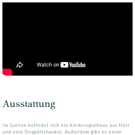
einem unbeschreiblichen Blick in die Landschaft. Vor
dem Wintergarten grasen Pferde; Kühe und Schafe
erscheinen zum Greifen nahe. Mit dem Fernglas
können mit ein bisschen Glück auch Wildvögel, Fasane
und Rehe entdeckt werden. Die Nähe zum
Nationalpark Schleswig-Holsteinisches Wattenmeer
ermöglicht ein authentisches Erleben der Fauna und
Flora, bis hin zu Wattwanderungen.
Ausstattung
Im Garten befindet sich ein Kinderspielhaus aus Holz
und eine Doppelschaukel. Außerdem gibt es einen