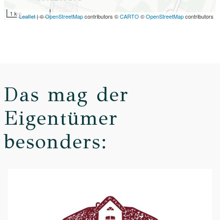
1 km
Leaflet
| ©
OpenStreetMap
contributors ©
CARTO
©
OpenStreetMap
contributors
Das mag der
Eigentümer
besonders: