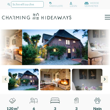
WERDE
MERKLISTE
LOGIN
VERMIETER
120 m²
6
3
3
Nein