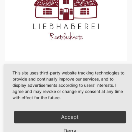
This site uses third-party website tracking technologies to
provide and continually improve our services, and to
display advertisements according to users' interests. I
agree and may revoke or change my consent at any time
with effect for the future.
Die Liebhaberei ist im wahrsten Sinne des Wortes ein
besonders charmanter Rückzugsort, ein echtes Charming
Hideaway. Unsere Gäste loben neben der besonderen Lage
Accept
und der gemütlichen, einladenden Atmosphäre eines
typischen Reetdachhauses vor allem die spürbare Liebe zum
Detail bei der Inneneinrichtung. Hier kann man aus dem
Deny