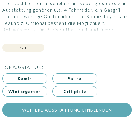
überdachten Terrassenplatz am Nebengebäude. Zur
Ausstattung gehören u.a. 4 Fahrräder, ein Gasgrill
und hochwertige Gartenmöbel und Sonnenliegen aus
Teakholz. Optional besteht die Möglichkeit,
Bettwäsche ist im Preis enthalten, Handtücher
müssen mitgebracht werden.
MEHR
TOP AUSSTATTUNG
Kamin
Sauna
Wintergarten
Grillplatz
WEITERE AUSSTATTUNG EINBLENDEN