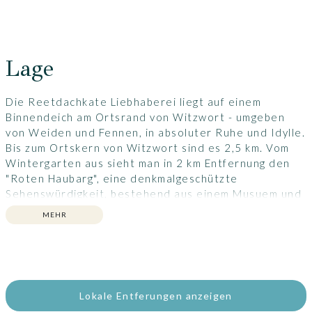
Lage
Die Reetdachkate Liebhaberei liegt auf einem
Binnendeich am Ortsrand von Witzwort - umgeben
von Weiden und Fennen, in absoluter Ruhe und Idylle.
Bis zum Ortskern von Witzwort sind es 2,5 km. Vom
Wintergarten aus sieht man in 2 km Entfernung den
"Roten Haubarg", eine denkmalgeschützte
Sehenswürdigkeit, bestehend aus einem Musuem und
einem Restaurant mit sehr guter, gutbürgerlicher
MEHR
Küche, tollen Torten und Kuchen. Im Umkreis von 10
km liegen die touristische Ausflugsziele Husum,
Friedrichstadt und Tönning mit diversen
Sehenswürdigkeiten, historischen Gebäuden und
Häfen, Einkaufsmöglichkeiten und Restaurants in allen
Lokale Entferungen anzeigen
Kategorien. Bis nach St. Peter Ording mit seinen