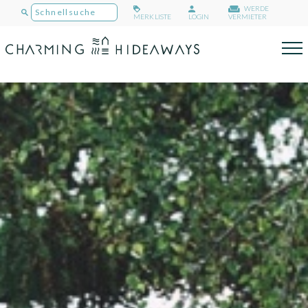
WERDE
MERKLISTE
LOGIN
VERMIETER