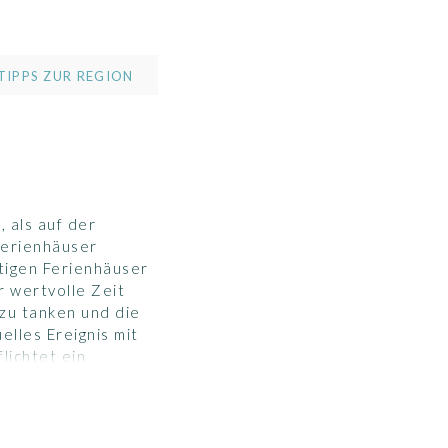
TIPPS ZUR REGION
 als auf der
Ferienhäuser
tigen Ferienhäuser
 wertvolle Zeit
 zu tanken und die
elles Ereignis mit
lichtet ein
r gesamten Anlage
nnung und Erholung
n diese in unserem
gibt uns