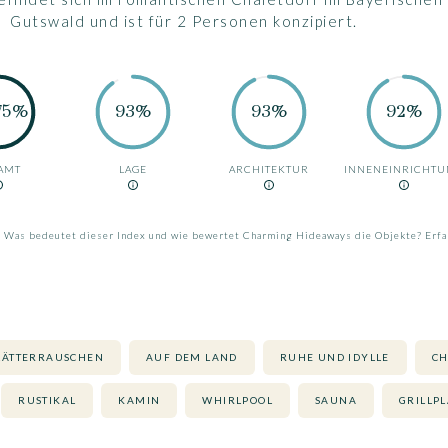
Gutswald und ist für 2 Personen konzipiert.
75%
93%
93%
92%
AMT
LAGE
ARCHITEKTUR
INNENEINRICHT
Was bedeutet dieser Index und wie bewertet Charming Hideaways die Objekte? Erfa
LÄTTERRAUSCHEN
AUF DEM LAND
RUHE UND IDYLLE
CH
RUSTIKAL
KAMIN
WHIRLPOOL
SAUNA
GRILLPL