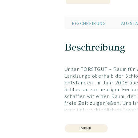
BESCHREIBUNG
AUSST
Beschreibung
Unser FORSTGUT – Raum für we
Landzunge oberhalb der Schlo
entstanden. Im Jahr 2006 übe
Schlossau zur heutigen Ferie
schaffen wir einen Raum, der
freie Zeit zu genießen. Uns is
ganz unterschiedlichen Erwart
angenehmer Gastgeber zu sein
einen tadellosen Rahmen für 
MEHR
zu bieten. Kritischen Anmerku
Einflussbereich sind. Das Fee