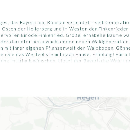
rges, das Bayern und Böhmen verbindet – seit Generatio
im Osten der Hollerberg und im Westen der Finkenrieder 
ervollen Einöde Finkenried. Große, erhabene Bäume wa
der darunter heranwachsenden neuen Waldgeneration. 
en mit ihrer eigenen Pflanzenwelt den Waldboden. Gönne
n Sie das Wertvollste mit nach Hause: Erholung! Für all
ung im Urlaub wünschen, bietet der Bayerische Wald un
von lohnenswerten Attraktionspunkten, ob im Bereich K
mer wie auch im Winter. Als Partner des Nationalparks 
zentren.