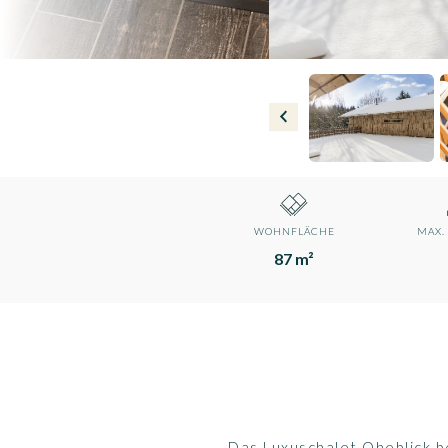
WOHNFLÄCHE
MAX.
87 m²
Das Luxuschalet Oheblick b