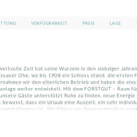
ATTUNG
VERFÜGBARKEIT
PREIS
LAGE
rtvolle Zeit hat seine Wurzeln in den siebziger Jahren,
ssauer Ohe, wo bis 1908 ein Schloss stand, die ersten 
rnahmen wir den elterlichen Betrieb und haben die eins
nanlage weiter entwickelt. Mit dem FORSTGUT – Raum für
 unsere Gäste unterstützt Ruhe zu finden, neue Energie
t bewusst, dass ein Urlaub eine Auszeit, ein sehr individu
ungshaltungen ist. Wir fühlen uns Ihnen gegenüber verpf
, Ihnen mit unseren Räumen, deren Einrichtung und de
Ihren Aufenthalt und so eine gute Grundlage für Entspa
ngen stellen wir uns und wollen Abhilfe schaffen, sofer
dback zu Ihrer Auszeit im FORSTGUT ist uns wichtig und 