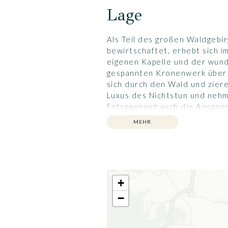
Lage
Als Teil des großen Waldgebi
bewirtschaftet, erhebt sich 
eigenen Kapelle und der wund
gespannten Kronenwerk über 
sich durch den Wald und zier
Luxus des Nichtstun und nehme
Entspannung auch die Anspann
gelegenen Städte eine Fülle 
MEHR
oder aktiver Bewegung im Som
besonders auch die Besucher
+
−