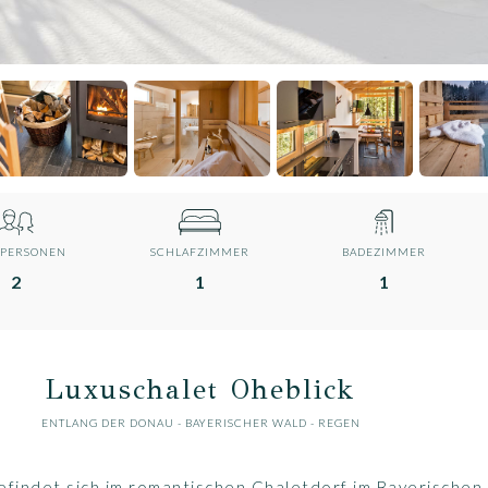
 PERSONEN
SCHLAFZIMMER
BADEZIMMER
2
1
1
Luxuschalet Oheblick
ENTLANG DER DONAU
-
BAYERISCHER WALD
- REGEN
efindet sich im romantischen Chaletdorf im Bayerischen