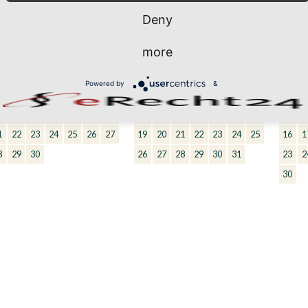
Deny
SEPTEMBER 2026
OKTOBER 2026
N
more
o
Di
Mi
Do
Fr
Sa
So
Mo
Di
Mi
Do
Fr
Sa
So
Mo
D
1
2
3
4
5
6
1
2
3
4
Powered by
&
8
9
10
11
12
13
5
6
7
8
9
10
11
2
4
15
16
17
18
19
20
12
13
14
15
16
17
18
9
1
1
22
23
24
25
26
27
19
20
21
22
23
24
25
16
1
8
29
30
26
27
28
29
30
31
23
2
30